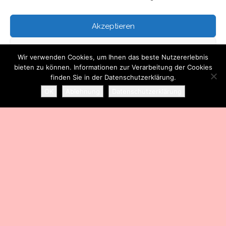
Kontakt
Akzeptieren
Über mich
Ablehnen
Wir verwenden Cookies, um Ihnen das beste Nutzererlebnis
bieten zu können. Informationen zur Verarbeitung der Cookies
Einstellungen ansehen
finden Sie in der Datenschutzerklärung.
Stolz präsentiert von
WordPress
|
Theme:
Head Blog
OK
Ablehnung
Datenschutzerklärung
Datenschutzerklärung
Impressum