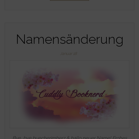
Namensänderung
Januar 18
Bye, bye buecherimherz & hallo neuer Name! Frohes