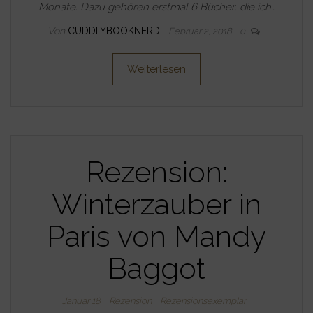
Monate. Dazu gehören erstmal 6 Bücher, die ich…
Von
CUDDLYBOOKNERD
Februar 2, 2018
0
Weiterlesen
Rezension:
Winterzauber in
Paris von Mandy
Baggot
Januar 18
Rezension
Rezensionsexemplar