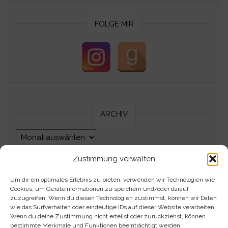
FOLGE MIR
ARCHIV
Archiv
Zustimmung verwalten
Um dir ein optimales Erlebnis zu bieten, verwenden wir Technologien wie
Impressum
Cookies, um Geräteinformationen zu speichern und/oder darauf
zuzugreifen. Wenn du diesen Technologien zustimmst, können wir Daten
Datenschutzerklärung
wie das Surfverhalten oder eindeutige IDs auf dieser Website verarbeiten.
Wenn du deine Zustimmung nicht erteilst oder zurückziehst, können
bestimmte Merkmale und Funktionen beeinträchtigt werden.