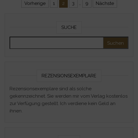
Seitennummerierung der Beitr
Vorherige
1
2
3
…
9
Nächste
SUCHE
Suchen nach:
REZENSIONSEXEMPLARE
Rezensionsexemplare sind als solche
gekennzeichnet. Sie werden mir vom Verlag kostenlos
zur Verfügung gestellt. Ich verdiene kein Geld an
ihnen.