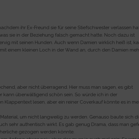
achdem ihr Ex-Freund sie für seine Stiefschwester verlassen hat
t, was sie in der Beziehung falsch gemacht hatte. Noch dazu ist
rvig mit seinen Hunden. Auch wenn Damien wirklich heiß ist, k
s mit einem kleinen Loch in der Wand an, durch den Damien meh
echend, aber nicht überragend. Hier muss man sagen, es gibt
r kann überwältigend schön sein. So würde ich in der
Klappentext lesen, aber ein reiner Coverkauf könnte es in me
Material, um nicht langweilig zu werden. Genauso baute sich d
uch sehr authentisch wirkt. Es gab genug Drama, dass man gefe
lächerliche gezogen werden könnte.