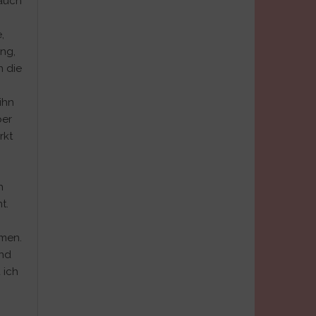
 auch
,
ng,
n die
ihn
ber
rkt
h
t.
hmen.
und
 ich