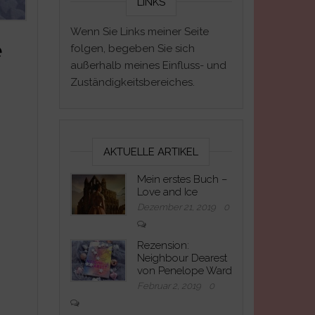
LINKS
Wenn Sie Links meiner Seite
e
folgen, begeben Sie sich
außerhalb meines Einfluss- und
Zuständigkeitsbereiches.
AKTUELLE ARTIKEL
Mein erstes Buch –
Love and Ice
Dezember 21, 2019
0
Rezension:
Neighbour Dearest
von Penelope Ward
Februar 2, 2019
0