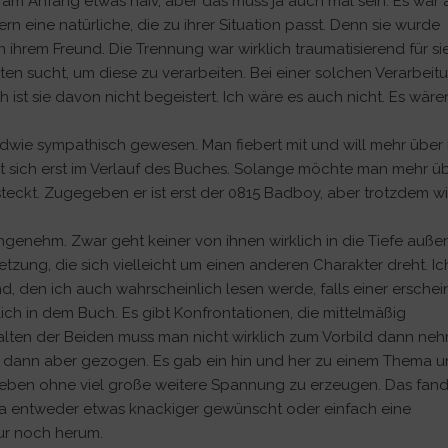
e am Anfang etwas naiv, aber das muss ja auch mal sein. Es war
rn eine natürliche, die zu ihrer Situation passt. Denn sie wurde
ihrem Freund. Die Trennung war wirklich traumatisierend für sie
n sucht, um diese zu verarbeiten. Bei einer solchen Verarbeitu
 ist sie davon nicht begeistert. Ich wäre es auch nicht. Es wäre
wie sympathisch gewesen. Man fiebert mit und will mehr über 
elt sich erst im Verlauf des Buches. Solange möchte man mehr ü
steckt. Zugegeben er ist erst der 0815 Badboy, aber trotzdem wi
enehm. Zwar geht keiner von ihnen wirklich in die Tiefe außer
tzung, die sich vielleicht um einen anderen Charakter dreht. Ic
d, den ich auch wahrscheinlich lesen werde, falls einer erschein
lich in dem Buch. Es gibt Konfrontationen, die mittelmäßig
lten der Beiden muss man nicht wirklich zum Vorbild dann ne
 dann aber gezogen. Es gab ein hin und her zu einem Thema 
eben ohne viel große weitere Spannung zu erzeugen. Das fand
 da entweder etwas knackiger gewünscht oder einfach eine
nur noch herum.