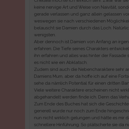
Chelsea mochte ich wirklich sehr. Zwar war si
keine nervige Art und Weise von Naivität, sonde
gerade verlassen und ganz allein gelassen von 
weswegen sie nach verschiedenen Möglichkeite
belauscht sie Damien durch das Loch. Natürlich
wenigsten.
Aber dennoch ist Damien von Anfang an irgend
erfahren. Die Tiefe seines Charakters entwick
ihn erfahren und alles was hinter der Fassade 
es nicht wie ein Abklatsch.
Zudem sind auch die Nebencharaktere sehr ang
Damiens Mum, aber da hoffe ich auf eine Fortse
sehe da nämlich Potential für einen dritten Ban
Viele weitere Charaktere erscheinen nicht wirk
abgehandelt werden finde ich. Denn das Verha
Zum Ende des Buches hat sich die Geschichte
generell wurde nur noch zum Ende hingeschri
nun nicht wirklich gelungen und hätte es mir
schnellere Hinführung. So plätscherte sie da 