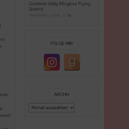
Goldener Käfig [Blogtour Flying
Sparks]
Dezember 7, 2018
0
.
ann
FOLGE MIR
r
ARCHIV
inen
Archiv
ie
sselt