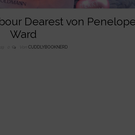
bour Dearest von Penelop
Ward
Von
CUDDLYBOOKNERD
019
0