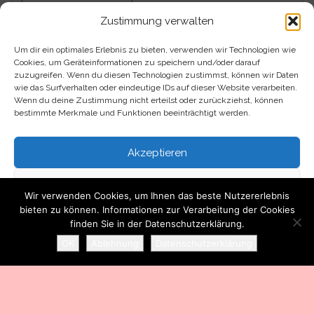
Zustimmung verwalten
Um dir ein optimales Erlebnis zu bieten, verwenden wir Technologien wie
Impressum
Cookies, um Geräteinformationen zu speichern und/oder darauf
zuzugreifen. Wenn du diesen Technologien zustimmst, können wir Daten
Datenschutzerklärung
wie das Surfverhalten oder eindeutige IDs auf dieser Website verarbeiten.
Wenn du deine Zustimmung nicht erteilst oder zurückziehst, können
bestimmte Merkmale und Funktionen beeinträchtigt werden.
Kontakt
Akzeptieren
Über mich
Ablehnen
Wir verwenden Cookies, um Ihnen das beste Nutzererlebnis
bieten zu können. Informationen zur Verarbeitung der Cookies
Einstellungen ansehen
finden Sie in der Datenschutzerklärung.
Stolz präsentiert von
WordPress
|
Theme:
Head Blog
OK
Ablehnung
Datenschutzerklärung
Datenschutzerklärung
Impressum