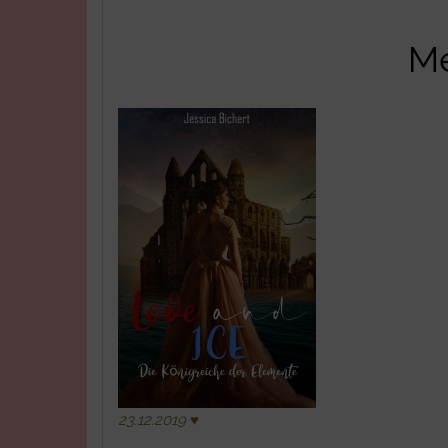
Me
23.12.2019
♥