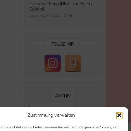
Goldener Käfig [Blogtour Flying
Sparks]
Dezember 7, 2018
0
FOLGE MIR
ARCHIV
Archiv
Zustimmung verwalten
optimales Erlebnis zu bieten, verwenden wir Technologien wie Cookies, um