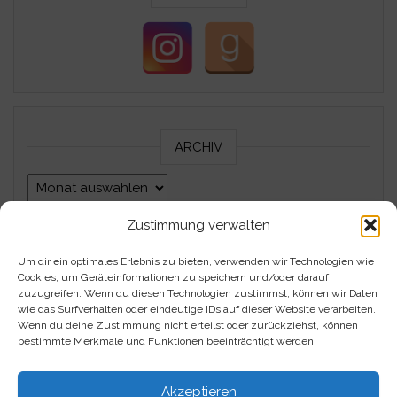
ARCHIV
Archiv
Zustimmung verwalten
Um dir ein optimales Erlebnis zu bieten, verwenden wir Technologien wie
Impressum
Cookies, um Geräteinformationen zu speichern und/oder darauf
zuzugreifen. Wenn du diesen Technologien zustimmst, können wir Daten
Datenschutzerklärung
wie das Surfverhalten oder eindeutige IDs auf dieser Website verarbeiten.
Wenn du deine Zustimmung nicht erteilst oder zurückziehst, können
bestimmte Merkmale und Funktionen beeinträchtigt werden.
Kontakt
Akzeptieren