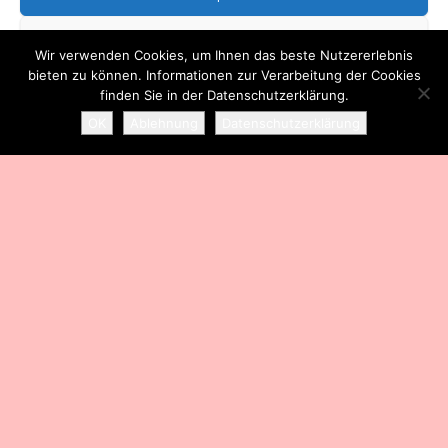
Über mich
Ablehnen
Wir verwenden Cookies, um Ihnen das beste Nutzererlebnis
bieten zu können. Informationen zur Verarbeitung der Cookies
Einstellungen ansehen
finden Sie in der Datenschutzerklärung.
Stolz präsentiert von
WordPress
|
Theme:
Head Blog
OK
Ablehnung
Datenschutzerklärung
Datenschutzerklärung
Impressum