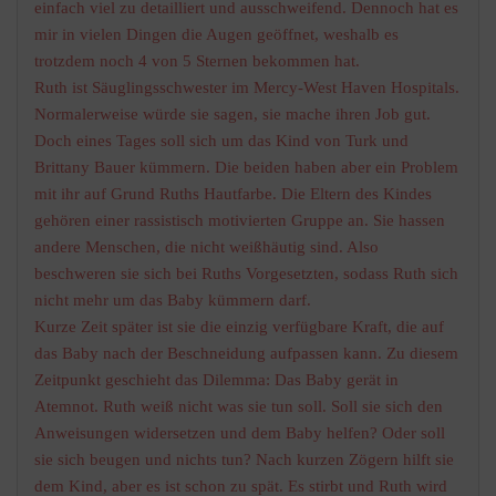
einfach viel zu detailliert und ausschweifend. Dennoch hat es
mir in vielen Dingen die Augen geöffnet, weshalb es
trotzdem noch 4 von 5 Sternen bekommen hat.
Ruth ist Säuglingsschwester im Mercy-West Haven Hospitals.
Normalerweise würde sie sagen, sie mache ihren Job gut.
Doch eines Tages soll sich um das Kind von Turk und
Brittany Bauer kümmern. Die beiden haben aber ein Problem
mit ihr auf Grund Ruths Hautfarbe. Die Eltern des Kindes
gehören einer rassistisch motivierten Gruppe an. Sie hassen
andere Menschen, die nicht weißhäutig sind. Also
beschweren sie sich bei Ruths Vorgesetzten, sodass Ruth sich
nicht mehr um das Baby kümmern darf.
Kurze Zeit später ist sie die einzig verfügbare Kraft, die auf
das Baby nach der Beschneidung aufpassen kann. Zu diesem
Zeitpunkt geschieht das Dilemma: Das Baby gerät in
Atemnot. Ruth weiß nicht was sie tun soll. Soll sie sich den
Anweisungen widersetzen und dem Baby helfen? Oder soll
sie sich beugen und nichts tun? Nach kurzen Zögern hilft sie
dem Kind, aber es ist schon zu spät. Es stirbt und Ruth wird