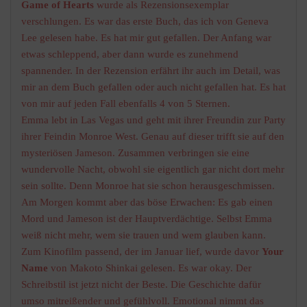
Game of Hearts
wurde als Rezensionsexemplar
verschlungen. Es war das erste Buch, das ich von Geneva
Lee gelesen habe. Es hat mir gut gefallen. Der Anfang war
etwas schleppend, aber dann wurde es zunehmend
spannender. In der Rezension erfährt ihr auch im Detail, was
mir an dem Buch gefallen oder auch nicht gefallen hat. Es hat
von mir auf jeden Fall ebenfalls 4 von 5 Sternen.
Emma lebt in Las Vegas und geht mit ihrer Freundin zur Party
ihrer Feindin Monroe West. Genau auf dieser trifft sie auf den
mysteriösen Jameson. Zusammen verbringen sie eine
wundervolle Nacht, obwohl sie eigentlich gar nicht dort mehr
sein sollte. Denn Monroe hat sie schon herausgeschmissen.
Am Morgen kommt aber das böse Erwachen: Es gab einen
Mord und Jameson ist der Hauptverdächtige. Selbst Emma
weiß nicht mehr, wem sie trauen und wem glauben kann.
Zum Kinofilm passend, der im Januar lief, wurde davor
Your
Name
von Makoto Shinkai gelesen. Es war okay. Der
Schreibstil ist jetzt nicht der Beste. Die Geschichte dafür
umso mitreißender und gefühlvoll. Emotional nimmt das