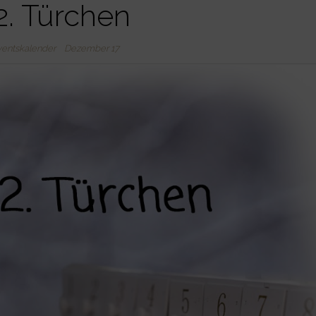
2. Türchen
entskalender
Dezember 17