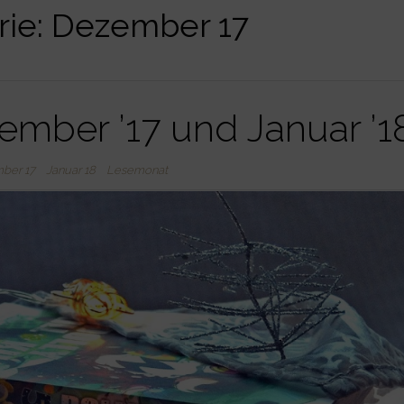
rie:
Dezember 17
mber ’17 und Januar ’1
ber 17
Januar 18
Lesemonat