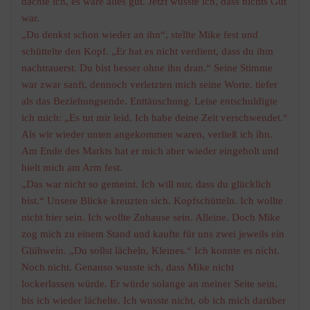
dachte ich, es wäre alles gut. Jetzt wusste ich, dass nichts Gut
war.
„Du denkst schon wieder an ihn“, stellte Mike fest und
schüttelte den Kopf. „Er hat es nicht verdient, dass du ihm
nachtrauerst. Du bist besser ohne ihn dran.“ Seine Stimme
war zwar sanft, dennoch verletzten mich seine Worte. tiefer
als das Beziehungsende. Enttäuschung. Leise entschuldigte
ich mich: „Es tut mir leid. Ich habe deine Zeit verschwendet.“
Als wir wieder unten angekommen waren, verließ ich ihn.
Am Ende des Markts hat er mich aber wieder eingeholt und
hielt mich am Arm fest.
„Das war nicht so gemeint. Ich will nur, dass du glücklich
bist.“ Unsere Blicke kreuzten sich. Kopfschütteln. Ich wollte
nicht hier sein. Ich wollte Zuhause sein. Alleine. Doch Mike
zog mich zu einem Stand und kaufte für uns zwei jeweils ein
Glühwein. „Du sollst lächeln, Kleines.“ Ich konnte es nicht.
Noch nicht. Genauso wusste ich, dass Mike nicht
lockerlassen würde. Er würde solange an meiner Seite sein,
bis ich wieder lächelte. Ich wusste nicht, ob ich mich darüber