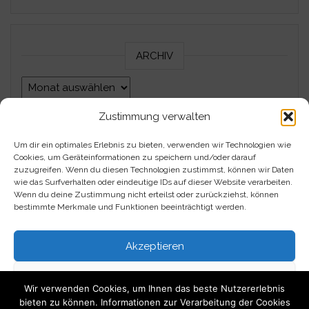
ARCHIV
Archiv
Zustimmung verwalten
Um dir ein optimales Erlebnis zu bieten, verwenden wir Technologien wie
Impressum
Cookies, um Geräteinformationen zu speichern und/oder darauf
zuzugreifen. Wenn du diesen Technologien zustimmst, können wir Daten
Datenschutzerklärung
wie das Surfverhalten oder eindeutige IDs auf dieser Website verarbeiten.
Wenn du deine Zustimmung nicht erteilst oder zurückziehst, können
bestimmte Merkmale und Funktionen beeinträchtigt werden.
Kontakt
Akzeptieren
Über mich
Ablehnen
Wir verwenden Cookies, um Ihnen das beste Nutzererlebnis
bieten zu können. Informationen zur Verarbeitung der Cookies
Einstellungen ansehen