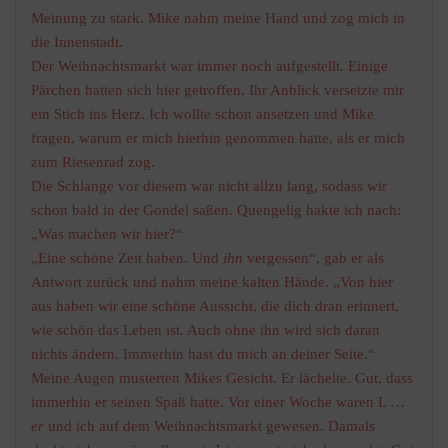
Meinung zu stark. Mike nahm meine Hand und zog mich in
die Innenstadt.
Der Weihnachtsmarkt war immer noch aufgestellt. Einige
Pärchen hatten sich hier getroffen. Ihr Anblick versetzte mir
ein Stich ins Herz. Ich wollte schon ansetzen und Mike
fragen, warum er mich hierhin genommen hatte, als er mich
zum Riesenrad zog.
Die Schlange vor diesem war nicht allzu lang, sodass wir
schon bald in der Gondel saßen. Quengelig hakte ich nach:
„Was machen wir hier?“
„Eine schöne Zeit haben. Und
ihn
vergessen“, gab er als
Antwort zurück und nahm meine kalten Hände. „Von hier
aus haben wir eine schöne Aussicht, die dich dran erinnert,
wie schön das Leben ist. Auch ohne ihn wird sich daran
nichts ändern. Immerhin hast du mich an deiner Seite.“
Meine Augen musterten Mikes Gesicht. Er lächelte. Gut, dass
immerhin er seinen Spaß hatte. Vor einer Woche waren L …
er
und ich auf dem Weihnachtsmarkt gewesen. Damals