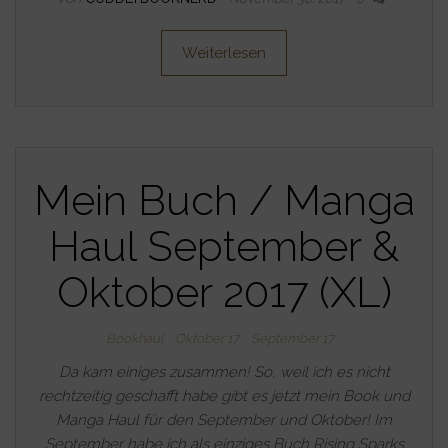
Weiterlesen
Mein Buch / Manga
Haul September &
Oktober 2017 (XL)
Bookhaul
Oktober 17
September 17
Da kam einiges zusammen! So, weil ich es nicht
rechtzeitig geschafft habe gibt es jetzt mein Book und
Manga Haul für den September und Oktober! Im
September habe ich als einziges Buch Rising Sparks