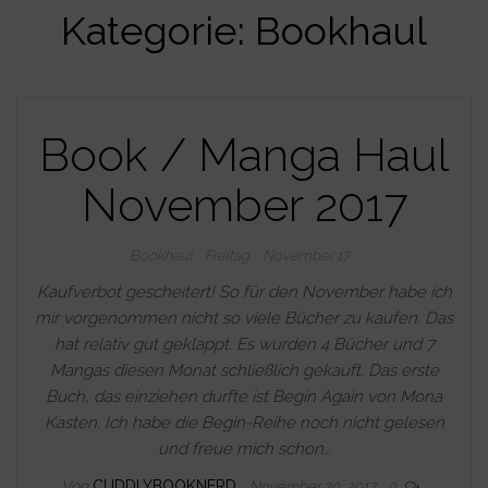
Kategorie:
Bookhaul
Book / Manga Haul
November 2017
Bookhaul
Freitag
November 17
Kaufverbot gescheitert! So für den November habe ich
mir vorgenommen nicht so viele Bücher zu kaufen. Das
hat relativ gut geklappt. Es wurden 4 Bücher und 7
Mangas diesen Monat schließlich gekauft. Das erste
Buch, das einziehen durfte ist Begin Again von Mona
Kasten. Ich habe die Begin-Reihe noch nicht gelesen
und freue mich schon…
Von
CUDDLYBOOKNERD
November 30, 2017
0