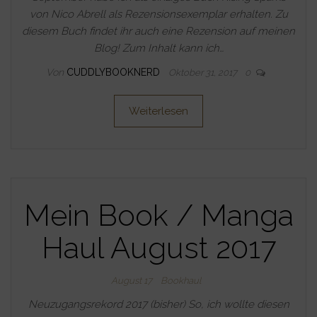
von Nico Abrell als Rezensionsexemplar erhalten. Zu
diesem Buch findet ihr auch eine Rezension auf meinen
Blog! Zum Inhalt kann ich…
Von
CUDDLYBOOKNERD
Oktober 31, 2017
0
Weiterlesen
Mein Book / Manga
Haul August 2017
August 17
Bookhaul
Neuzugangsrekord 2017 (bisher) So, ich wollte diesen