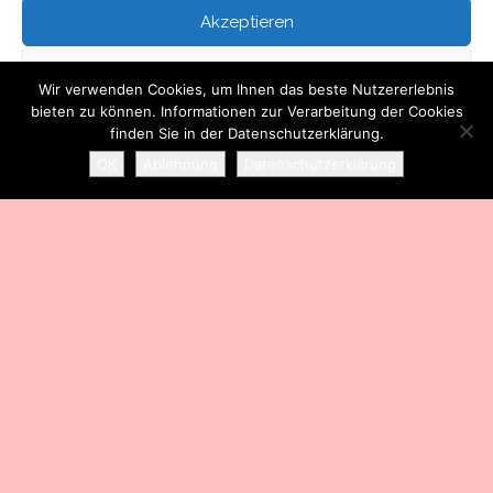
Kontakt
Akzeptieren
Über mich
Ablehnen
Wir verwenden Cookies, um Ihnen das beste Nutzererlebnis
bieten zu können. Informationen zur Verarbeitung der Cookies
Einstellungen ansehen
finden Sie in der Datenschutzerklärung.
Stolz präsentiert von
WordPress
|
Theme:
Head Blog
OK
Ablehnung
Datenschutzerklärung
Datenschutzerklärung
Impressum