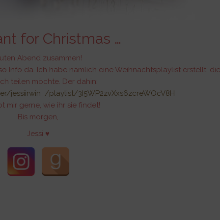
ant for Christmas …
uten Abend zusammen!
so Info da. Ich habe nämlich eine Weihnachtsplaylist erstellt, die
ch teilen möchte. Der dahin:
ser/jessiirwin_/playlist/3I5WP2zvXxs6zcreWOcV8H
t mir gerne, wie ihr sie findet!
Bis morgen,
Jessi ♥