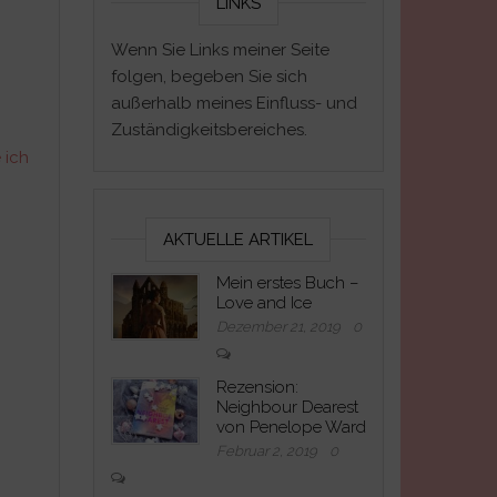
LINKS
Wenn Sie Links meiner Seite
folgen, begeben Sie sich
außerhalb meines Einfluss- und
Zuständigkeitsbereiches.
 ich
AKTUELLE ARTIKEL
Mein erstes Buch –
Love and Ice
Dezember 21, 2019
0
Rezension:
Neighbour Dearest
von Penelope Ward
Februar 2, 2019
0