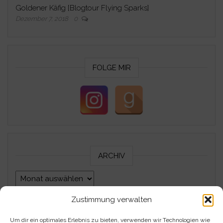
Goldener Käfig [Blogtour Flying Sparks]
Dezember 7, 2018
0
FOLGE MIR
ARCHIV
Archiv
Zustimmung verwalten
Um dir ein optimales Erlebnis zu bieten, verwenden wir Technologien wie