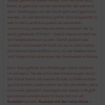
wieder gerne mit meiner Familie. Wer die Filme nicht
kennt, es geht hier um vier Geschwister, die während
des 2. Weltkrieges von der Stadt aufs Land geschickt
werden, um den Bombenangriffen nicht ausgesetzt zu
sein. In dem Landhaus spielen sie verstecken,
wodurch Lucy einen Wandschrank entdeckt, der zu
einem geheimen Ort führt – Narnia. Narnia scheint wie
ein Paralleluniversum zu sein. Zuerst glauben die
anderen Geschwister ihr nicht, bis sie es selbst sehen.
Als Edmund dann entführt wird von der Weißen Hexe
wird, beginnt das Abenteuer der Geschwister in Narnia
…
Der 1. Platz geht an eine Filmtrilogie. Dabei verbinde
ich mit dem 1. Teil die schönsten Erinnerungen, da ich
den früher immer mit meinem Bruder zu Weihnachten
geschaut habe. Leider haben wir das die letzten Jahre
nicht mehr gemacht, weswegen das wieder in Angriff
genommen werden muss. Es kann sich nur um
Rudolph
handeln.
Rudolph mit der roten Nase –