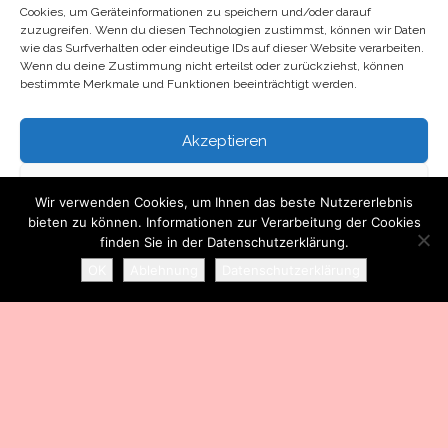
Impressum
Cookies, um Geräteinformationen zu speichern und/oder darauf
zuzugreifen. Wenn du diesen Technologien zustimmst, können wir Daten
Datenschutzerklärung
wie das Surfverhalten oder eindeutige IDs auf dieser Website verarbeiten.
Wenn du deine Zustimmung nicht erteilst oder zurückziehst, können
bestimmte Merkmale und Funktionen beeinträchtigt werden.
Kontakt
Akzeptieren
Über mich
Ablehnen
Wir verwenden Cookies, um Ihnen das beste Nutzererlebnis
bieten zu können. Informationen zur Verarbeitung der Cookies
Einstellungen ansehen
finden Sie in der Datenschutzerklärung.
Stolz präsentiert von
WordPress
|
Theme:
Head Blog
OK
Ablehnung
Datenschutzerklärung
Datenschutzerklärung
Impressum