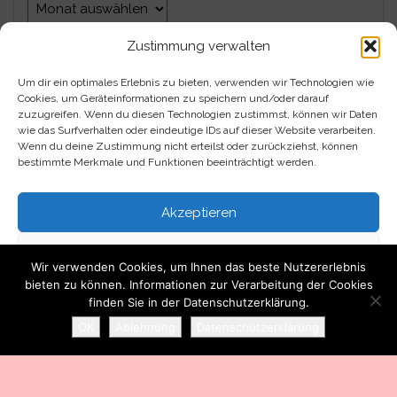
Archiv
Zustimmung verwalten
Um dir ein optimales Erlebnis zu bieten, verwenden wir Technologien wie
Impressum
Cookies, um Geräteinformationen zu speichern und/oder darauf
zuzugreifen. Wenn du diesen Technologien zustimmst, können wir Daten
Datenschutzerklärung
wie das Surfverhalten oder eindeutige IDs auf dieser Website verarbeiten.
Wenn du deine Zustimmung nicht erteilst oder zurückziehst, können
bestimmte Merkmale und Funktionen beeinträchtigt werden.
Kontakt
Akzeptieren
Über mich
Ablehnen
Wir verwenden Cookies, um Ihnen das beste Nutzererlebnis
bieten zu können. Informationen zur Verarbeitung der Cookies
Einstellungen ansehen
finden Sie in der Datenschutzerklärung.
Stolz präsentiert von
WordPress
|
Theme:
Head Blog
OK
Ablehnung
Datenschutzerklärung
Datenschutzerklärung
Impressum