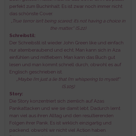
perfekt zum Buchinhalt. Es ist zwar noch immer nicht
das schönste Cover.
„True terror isn’t being scared; it’s not having a choice in
the matter.“ (S.22)
Schreibstil:
Der Schreibstil ist wieder John Green like und einfach
nur atemberaubend und echt. Man kann sich in Aza
einfühlen und mitfiebern. Man kann das Buch gut
lesen und man kommt schnell durch, obwohl es auf
Englisch geschrieben ist.
„Maybe I’m just a lie that I’m whispering to myself.“
(S.105)
Story:
Die Story konzentriert sich ziemlich auf Azas
Panikattacken und wie sie damit lebt. Dadurch lernt
man viel aus ihren Alltag und den resultierenden
Folgen ihrer Panik. Es ist wirklich einzigartig und
packend, obwohl wir nicht viel Action haben.