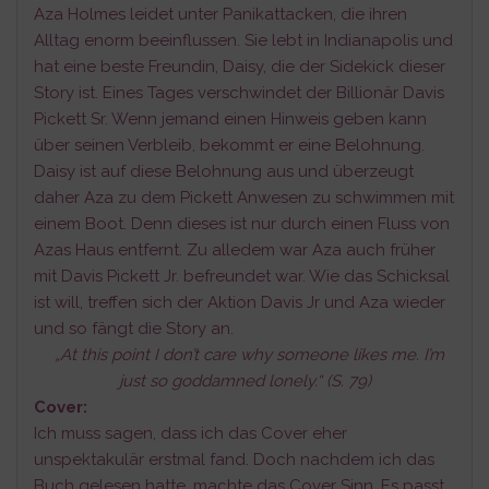
Aza Holmes leidet unter Panikattacken, die ihren
Alltag enorm beeinflussen. Sie lebt in Indianapolis und
hat eine beste Freundin, Daisy, die der Sidekick dieser
Story ist. Eines Tages verschwindet der Billionär Davis
Pickett Sr. Wenn jemand einen Hinweis geben kann
über seinen Verbleib, bekommt er eine Belohnung.
Daisy ist auf diese Belohnung aus und überzeugt
daher Aza zu dem Pickett Anwesen zu schwimmen mit
einem Boot. Denn dieses ist nur durch einen Fluss von
Azas Haus entfernt. Zu alledem war Aza auch früher
mit Davis Pickett Jr. befreundet war. Wie das Schicksal
ist will, treffen sich der Aktion Davis Jr und Aza wieder
und so fängt die Story an.
„At this point I don’t care why someone likes me. I’m
just so goddamned lonely.“ (S. 79)
Cover:
Ich muss sagen, dass ich das Cover eher
unspektakulär erstmal fand. Doch nachdem ich das
Buch gelesen hatte, machte das Cover Sinn. Es passt