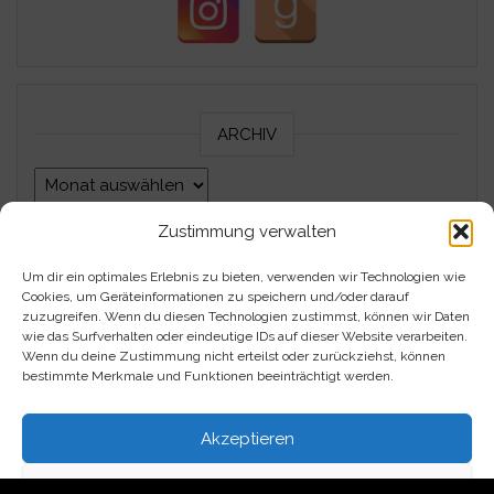
ARCHIV
Archiv
Zustimmung verwalten
Um dir ein optimales Erlebnis zu bieten, verwenden wir Technologien wie
Impressum
Cookies, um Geräteinformationen zu speichern und/oder darauf
zuzugreifen. Wenn du diesen Technologien zustimmst, können wir Daten
Datenschutzerklärung
wie das Surfverhalten oder eindeutige IDs auf dieser Website verarbeiten.
Wenn du deine Zustimmung nicht erteilst oder zurückziehst, können
bestimmte Merkmale und Funktionen beeinträchtigt werden.
Kontakt
Akzeptieren
Über mich
Ablehnen