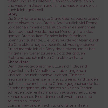
weilen und sie zu erleben. Dennoch konnte ich hin
und wieder mitfiebern und hin und wieder wurde ich
auch leicht gefesselt.
Story:
Die Story hatte eine gute Grundidee. Es passierte auch
immer etwas, mit viel Drama. Aber wirklich viel Drama.
So geschah immer etwas, auch wenn es manchmal
doch too much wurde, meiner Meinung. Trotz des
ganzen Dramas, kam für mich keine fesselnde
Spannung zustande. Die Story wurde vor Allem durch
die Charaktere negativ beeinflusst. Aus irgendeinem
Grund mochte ich die Story doch etwas und es hat
mir gefallen, weiter zu lesen, trotz der großen
Probleme, die ich mit den Charakteren hatte.
Charaktere:
Denn die Protagonistinnen, Ella und Tilda, sind
eigentlich 15. Ihr Verhalten war aber ungemein
kindisch und nicht nachvollziehbar. Für beste
Freundinnen waren sie mir viel zu uneinig und gingen
sich für immer mehr kleine Gründe gegeneinander los.
Es scheint ganz so, als könnten sie keinen Frieden
schließen oder einfach nur sich aussprechen. Dabei
kennen sich die Freundinnen seit zwei Jahren und
sollten sich kennen.
Ella war naiv und einfach rücksichtslos in ihrem