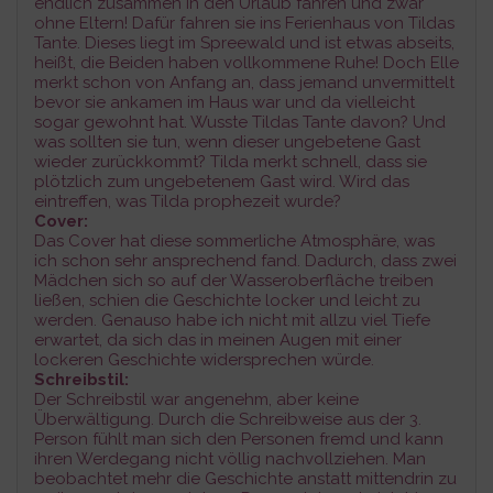
endlich zusammen in den Urlaub fahren und zwar
ohne Eltern! Dafür fahren sie ins Ferienhaus von Tildas
Tante. Dieses liegt im Spreewald und ist etwas abseits,
heißt, die Beiden haben vollkommene Ruhe! Doch Elle
merkt schon von Anfang an, dass jemand unvermittelt
bevor sie ankamen im Haus war und da vielleicht
sogar gewohnt hat. Wusste Tildas Tante davon? Und
was sollten sie tun, wenn dieser ungebetene Gast
wieder zurückkommt? Tilda merkt schnell, dass sie
plötzlich zum ungebetenem Gast wird. Wird das
eintreffen, was Tilda prophezeit wurde?
C
over:
Das Cover hat diese sommerliche Atmosphäre, was
ich schon sehr ansprechend fand. Dadurch, dass zwei
Mädchen sich so auf der Wasseroberfläche treiben
ließen, schien die Geschichte locker und leicht zu
werden. Genauso habe ich nicht mit allzu viel Tiefe
erwartet, da sich das in meinen Augen mit einer
lockeren Geschichte widersprechen würde.
Schreibstil:
Der Schreibstil war angenehm, aber keine
Überwältigung. Durch die Schreibweise aus der 3.
Person fühlt man sich den Personen fremd und kann
ihren Werdegang nicht völlig nachvollziehen. Man
beobachtet mehr die Geschichte anstatt mittendrin zu