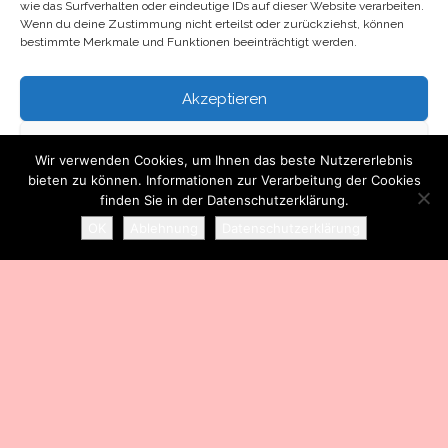
wie das Surfverhalten oder eindeutige IDs auf dieser Website verarbeiten.
Wenn du deine Zustimmung nicht erteilst oder zurückziehst, können
bestimmte Merkmale und Funktionen beeinträchtigt werden.
Kontakt
Akzeptieren
Über mich
Ablehnen
Wir verwenden Cookies, um Ihnen das beste Nutzererlebnis
bieten zu können. Informationen zur Verarbeitung der Cookies
Einstellungen ansehen
finden Sie in der Datenschutzerklärung.
Stolz präsentiert von
WordPress
|
Theme:
Head Blog
OK
Ablehnung
Datenschutzerklärung
Datenschutzerklärung
Impressum