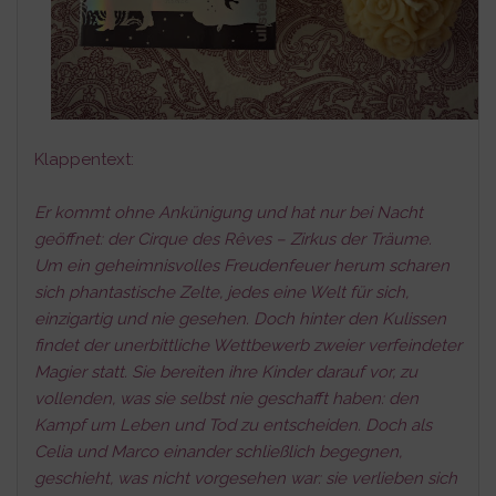
Klappentext:
Er kommt ohne Ankünigung und hat nur bei Nacht
geöffnet: der Cirque des Rêves – Zirkus der Träume.
Um ein geheimnisvolles Freudenfeuer herum scharen
sich phantastische Zelte, jedes eine Welt für sich,
einzigartig und nie gesehen. Doch hinter den Kulissen
findet der unerbittliche Wettbewerb zweier verfeindeter
Magier statt. Sie bereiten ihre Kinder darauf vor, zu
vollenden, was sie selbst nie geschafft haben: den
Kampf um Leben und Tod zu entscheiden. Doch als
Celia und Marco einander schließlich begegnen,
geschieht, was nicht vorgesehen war: sie verlieben sich